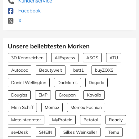
Kundenservice
Facebook
X
Unsere beliebtesten Marken
3D Kennzeichen
AliExpress
ASOS
ATU
Autodoc
Beautywelt
bett1
buyZOXS
Daniel Wellington
DocMorris
Dogado
Douglas
EMP
Groupon
Kavalio
Mein Schiff
Momox
Momox Fashion
Motointegrator
MyProtein
Petotal
Readly
sevDesk
SHEIN
Silkes Weinkeller
Temu