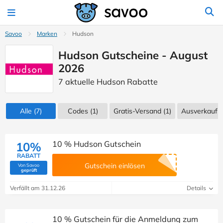
Savoo
Marken
Hudson
Hudson Gutscheine - August
2026
7 aktuelle Hudson Rabatte
Alle
(7)
Codes
(1)
Gratis-Versand (1)
Ausverkauf
(
10 % Hudson Gutschein
10%
RABATT
Gutschein einlösen
Von Savoo
(Von Savoo geprüft)
geprüft
Verfällt am 31.12.26
Details
10 % Gutschein für die Anmeldung zum