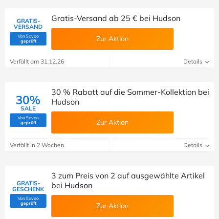
Gratis-Versand ab 25 € bei Hudson
GRATIS-
VERSAND
Von Savoo
Zur Aktion
(Von Savoo geprüft)
geprüft
Verfällt am 31.12.26
Details
30 % Rabatt auf die Sommer-Kollektion bei
30%
Hudson
SALE
Von Savoo
Zur Aktion
(Von Savoo geprüft)
geprüft
Verfällt in 2 Wochen
Details
3 zum Preis von 2 auf ausgewählte Artikel
GRATIS-
bei Hudson
GESCHENK
Von Savoo
(Von Savoo geprüft)
geprüft
Zur Aktion