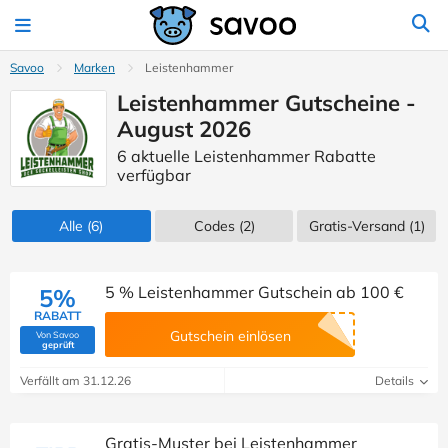
Savoo
Marken
Leistenhammer
Leistenhammer Gutscheine -
August 2026
6 aktuelle Leistenhammer Rabatte
verfügbar
Alle
(6)
Codes
(2)
Gratis-Versand (1)
5 % Leistenhammer Gutschein ab 100 €
5%
RABATT
Gutschein einlösen
Von Savoo
(Von Savoo geprüft)
geprüft
Verfällt am 31.12.26
Details
Gratis-Muster bei Leistenhammer