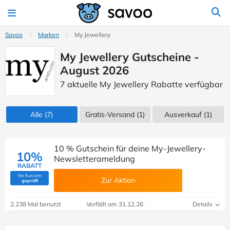
Savoo
Marken
My Jewellery
My Jewellery Gutscheine -
August 2026
7 aktuelle My Jewellery Rabatte verfügbar
Alle
(7)
Gratis-Versand (1)
Ausverkauf
(1)
10 % Gutschein für deine My-Jewellery-
10%
Newsletterameldung
RABATT
Vor Kurzem
Zur Aktion
(Von Savoo geprüft)
geprüft
2.238 Mal benutzt
Verfällt am 31.12.26
Details