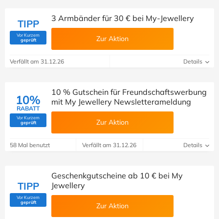
3 Armbänder für 30 € bei My-Jewellery
TIPP
Vor Kurzem
Zur Aktion
(Von Savoo geprüft)
geprüft
Verfällt am 31.12.26
Details
10 % Gutschein für Freundschaftswerbung
10%
mit My Jewellery Newsletterameldung
RABATT
Vor Kurzem
Zur Aktion
(Von Savoo geprüft)
geprüft
58 Mal benutzt
Verfällt am 31.12.26
Details
Geschenkgutscheine ab 10 € bei My
TIPP
Jewellery
Vor Kurzem
(Von Savoo geprüft)
geprüft
Zur Aktion