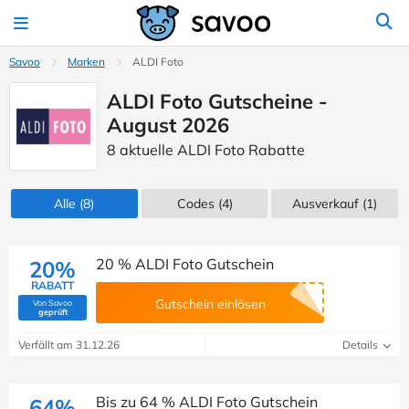
Savoo
Marken
ALDI Foto
ALDI Foto Gutscheine -
August 2026
8 aktuelle ALDI Foto Rabatte
Alle
(8)
Codes
(4)
Ausverkauf
(1)
20 % ALDI Foto Gutschein
20%
RABATT
Gutschein einlösen
Von Savoo
(Von Savoo geprüft)
geprüft
Verfällt am 31.12.26
Details
Bis zu 64 % ALDI Foto Gutschein
64%