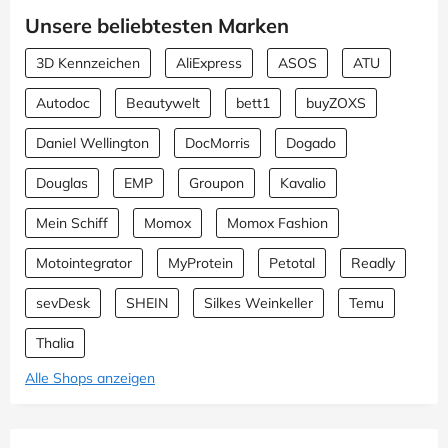
Unsere beliebtesten Marken
3D Kennzeichen
AliExpress
ASOS
ATU
Autodoc
Beautywelt
bett1
buyZOXS
Daniel Wellington
DocMorris
Dogado
Douglas
EMP
Groupon
Kavalio
Mein Schiff
Momox
Momox Fashion
Motointegrator
MyProtein
Petotal
Readly
sevDesk
SHEIN
Silkes Weinkeller
Temu
Thalia
Alle Shops anzeigen