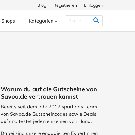
Blog
Registrieren
Einloggen
Shops
Kategorien
Congstar
Decathlon
Eis.de
eauty & Kosmetik
Besondere Anlässe
h
Hunkemöller
Intersport
enke
Bücher & Wissen
chiff
Momox
Pandora
s
Essen & Trinken
ora
SHEIN
Shop Apotheke
herungen
Freizeit & Hobby
Warum du auf die Gutscheine von
ll
TUI
WeightWatchers
Haustierbedarf
Savoo.de vertrauen kannst
ires
Sport
Studenten
Bereits seit dem Jahr 2012 spürt das Team
von Savoo.de Gutscheincodes sowie Deals
Wohnen & Garten
auf und testet jeden einzelnen von Hand.
Dabei sind unsere engagierten Expertinnen