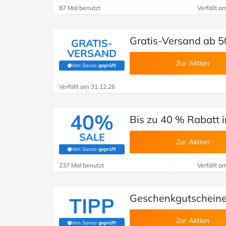
87 Mal benutzt
Verfällt a
Gratis-Versand ab 50
GRATIS-
VERSAND
Zur Aktion
Von Savoo
geprüft
(Von Savoo geprüft)
Verfällt am 31.12.26
40%
Bis zu 40 % Rabatt i
SALE
Zur Aktion
Von Savoo
geprüft
(Von Savoo geprüft)
237 Mal benutzt
Verfällt a
Geschenkgutscheine 
TIPP
Zur Aktion
Von Savoo
geprüft
(Von Savoo geprüft)