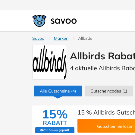
Savoo
Marken
Allbirds
Allbirds Raba
4 aktuelle Allbirds Rab
Alle Gutscheine
(4)
Gutscheincodes
(1)
15%
15 % Allbirds Gutsc
RABATT
Gutschein einlösen
Von Savoo
geprüft
(Von Savoo geprüft)