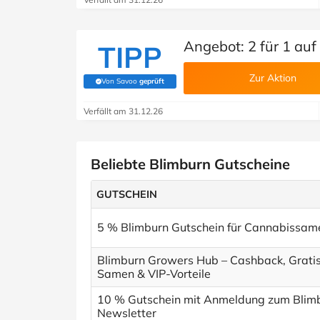
Angebot: 2 für 1 au
TIPP
Zur Aktion
Von Savoo
geprüft
(Von Savoo geprüft)
Verfällt am 31.12.26
Beliebte Blimburn Gutscheine
GUTSCHEIN
5 % Blimburn Gutschein für Cannabissam
Blimburn Growers Hub – Cashback, Grati
Samen & VIP-Vorteile
10 % Gutschein mit Anmeldung zum Blim
Newsletter