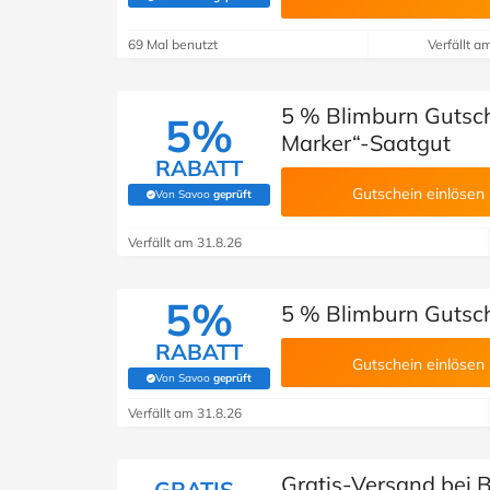
(Von Savoo geprüft)
69 Mal benutzt
Verfällt a
5 % Blimburn Gutsch
5%
Marker“-Saatgut
RABATT
Gutschein einlösen
Von Savoo
geprüft
(Von Savoo geprüft)
Verfällt am 31.8.26
5%
5 % Blimburn Gutsc
RABATT
Gutschein einlösen
Von Savoo
geprüft
(Von Savoo geprüft)
Verfällt am 31.8.26
Gratis-Versand bei 
GRATIS-