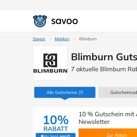
Savoo
Marken
Blimburn
Blimburn Guts
7 aktuelle Blimburn Ra
Alle Gutscheine
(7)
Gutscheinco
10 % Gutschein mit
10%
Newsletter
RABATT
Zur Aktion
Von Savoo
geprüft