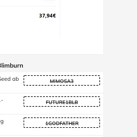
Blimburn
Seed ab
MIMOSA3
1-
FUTURE1BLB
ng
1GODFATHER