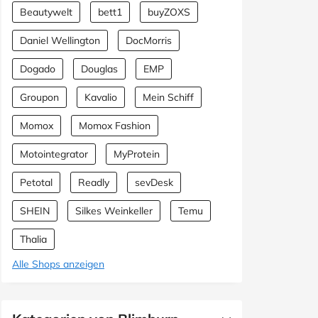
Beautywelt
bett1
buyZOXS
Daniel Wellington
DocMorris
Dogado
Douglas
EMP
Groupon
Kavalio
Mein Schiff
Momox
Momox Fashion
Motointegrator
MyProtein
Petotal
Readly
sevDesk
SHEIN
Silkes Weinkeller
Temu
Thalia
Alle Shops anzeigen