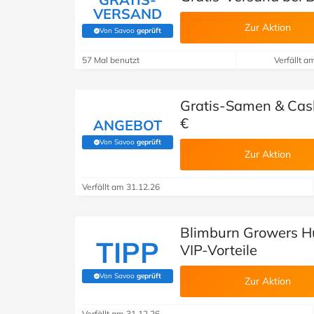
VERSAND
Zur Aktion
Von Savoo
geprüft
(Von Savoo geprüft)
57 Mal benutzt
Verfällt a
Gratis-Samen & Cash
€
ANGEBOT
Von Savoo
geprüft
(Von Savoo geprüft)
Zur Aktion
Verfällt am 31.12.26
Blimburn Growers H
TIPP
VIP-Vorteile
Von Savoo
geprüft
(Von Savoo geprüft)
Zur Aktion
Verfällt am 31.12.26