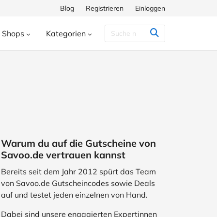
Blog
Registrieren
Einloggen
Shops
Kategorien
Congstar
Decathlon
Eis.de
eauty & Kosmetik
Besondere Anlässe
h
Hunkemöller
Intersport
enke
Bücher & Wissen
chiff
Momox
Pandora
s
Essen & Trinken
ora
SHEIN
Shop Apotheke
herungen
Freizeit & Hobby
Warum du auf die Gutscheine von
ll
TUI
WeightWatchers
Haustierbedarf
Savoo.de vertrauen kannst
ires
Sport
Studenten
Bereits seit dem Jahr 2012 spürt das Team
von Savoo.de Gutscheincodes sowie Deals
Wohnen & Garten
auf und testet jeden einzelnen von Hand.
Dabei sind unsere engagierten Expertinnen