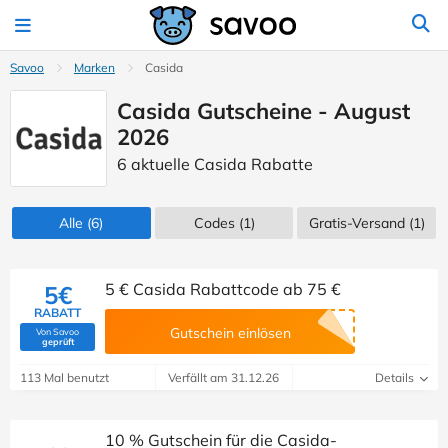
Savoo
Marken
Casida
Casida Gutscheine - August
2026
6 aktuelle Casida Rabatte
Alle
(6)
Codes
(1)
Gratis-Versand (1)
5 € Casida Rabattcode ab 75 €
5€
RABATT
Gutschein einlösen
Von Savoo
(Von Savoo geprüft)
geprüft
113 Mal benutzt
Verfällt am 31.12.26
Details
10 % Gutschein für die Casida-