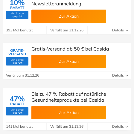
10%
Newsletteranmeldung
RABATT
Von Savoo
Zur Aktion
(Von Savoo geprüft)
geprüft
393 Mal benutzt
Verfällt am 31.12.26
Details
Gratis-Versand ab 50 € bei Casida
GRATIS-
VERSAND
Von Savoo
Zur Aktion
(Von Savoo geprüft)
geprüft
Verfällt am 31.12.26
Details
Bis zu 47 % Rabatt auf natürliche
47%
Gesundheitsprodukte bei Casida
RABATT
Von Savoo
Zur Aktion
(Von Savoo geprüft)
geprüft
141 Mal benutzt
Verfällt am 31.12.26
Details