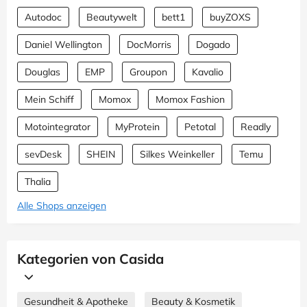
Autodoc
Beautywelt
bett1
buyZOXS
Daniel Wellington
DocMorris
Dogado
Douglas
EMP
Groupon
Kavalio
Mein Schiff
Momox
Momox Fashion
Motointegrator
MyProtein
Petotal
Readly
sevDesk
SHEIN
Silkes Weinkeller
Temu
Thalia
Alle Shops anzeigen
Kategorien von Casida
Gesundheit & Apotheke
Beauty & Kosmetik