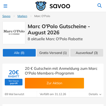
Savoo
Marken
Marc O'Polo
Marc O'Polo Gutscheine -
August 2026
8 aktuelle Marc O'Polo Rabatte
Alle
(8)
Gratis-Versand (1)
Ausverkauf
(3)
20 € Gutschein mit Anmeldung zum Marc
20€
O'Polo Members-Programm
RABATT
Von Savoo
Zur Aktion
(Von Savoo geprüft)
geprüft
69 Mal benutzt
Verfällt am 31.12.26
Details