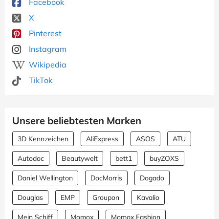
Facebook
X
Pinterest
Instagram
Wikipedia
TikTok
Unsere beliebtesten Marken
3D Kennzeichen
AliExpress
ASOS
ATU
Autodoc
Beautywelt
bett1
buyZOXS
Daniel Wellington
DocMorris
Dogado
Douglas
EMP
Groupon
Kavalio
Mein Schiff
Momox
Momox Fashion