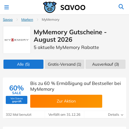
Savoo
Marken
MyMemory
MyMemory Gutscheine -
August 2026
5 aktuelle MyMemory Rabatte
Alle
(5)
Gratis-Versand (1)
Ausverkauf
(3)
Bis zu 60 % Ermäßigung auf Bestseller bei
60%
MyMemory
SALE
Von Savoo
Zur Aktion
(Von Savoo geprüft)
geprüft
332 Mal benutzt
Verfällt am 31.12.26
Details