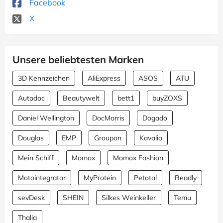
Facebook
X
Unsere beliebtesten Marken
3D Kennzeichen
AliExpress
ASOS
ATU
Autodoc
Beautywelt
bett1
buyZOXS
Daniel Wellington
DocMorris
Dogado
Douglas
EMP
Groupon
Kavalio
Mein Schiff
Momox
Momox Fashion
Motointegrator
MyProtein
Petotal
Readly
sevDesk
SHEIN
Silkes Weinkeller
Temu
Thalia