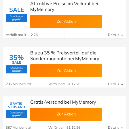
Attraktive Preise im Verkauf bei
SALE
MyMemory
Von Savoo
(Von Savoo geprüft)
geprüft
Zur Aktion
Verfällt am 31.12.26
Details
Bis zu 35 % Preisvorteil auf die
35%
Sonderangebote bei MyMemory
SALE
Von Savoo
Zur Aktion
(Von Savoo geprüft)
geprüft
296 Mal benutzt
Verfällt am 31.12.26
Details
Gratis-Versand bei MyMemory
GRATIS-
VERSAND
Von Savoo
Zur Aktion
(Von Savoo geprüft)
geprüft
387 Mal benutzt
Verfällt am 31.12.26
Details