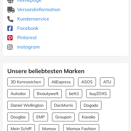
Homepage
Versandinformation
Kundenservice
Facebook
Pinterest
Instagram
Unsere beliebtesten Marken
3D Kennzeichen
AliExpress
ASOS
ATU
Autodoc
Beautywelt
bett1
buyZOXS
Daniel Wellington
DocMorris
Dogado
Douglas
EMP
Groupon
Kavalio
Mein Schiff
Momox
Momox Fashion