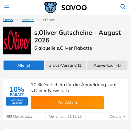
Savoo
Marken
s.Oliver
s.Oliver Gutscheine - August
2026
5 aktuelle s.Oliver Rabatte
Alle
(5)
Gratis-Versand (1)
Ausverkauf
(1)
10 % Gutschein für die Anmeldung zum
10%
s.Oliver Newsletter
RABATT
Von Savoo
Zur Aktion
(Von Savoo geprüft)
geprüft
483 Mal benutzt
Verfällt am 31.12.26
Details