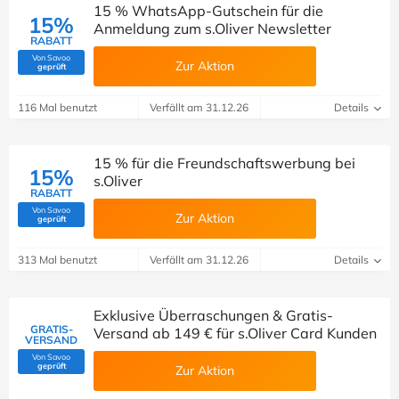
15 % WhatsApp-Gutschein für die
15%
Anmeldung zum s.Oliver Newsletter
RABATT
Von Savoo
Zur Aktion
(Von Savoo geprüft)
geprüft
116 Mal benutzt
Verfällt am 31.12.26
Details
15 % für die Freundschaftswerbung bei
15%
s.Oliver
RABATT
Von Savoo
Zur Aktion
(Von Savoo geprüft)
geprüft
313 Mal benutzt
Verfällt am 31.12.26
Details
Exklusive Überraschungen & Gratis-
GRATIS-
Versand ab 149 € für s.Oliver Card Kunden
VERSAND
Von Savoo
(Von Savoo geprüft)
geprüft
Zur Aktion