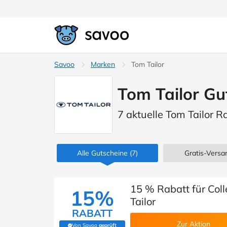
Savoo
Marken
Tom Tailor
Tom Tailor Gu
7 aktuelle Tom Tailor R
Alle Gutscheine
(7)
Gratis-Versan
15 % Rabatt für Coll
15%
Tailor
RABATT
Zur Aktion
Von Savoo
geprüft