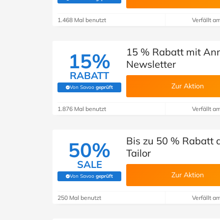
(Von Savoo geprüft)
1.468 Mal benutzt
Verfällt a
15 % Rabatt mit An
15%
Newsletter
RABATT
Zur Aktion
Von Savoo
geprüft
(Von Savoo geprüft)
1.876 Mal benutzt
Verfällt a
Bis zu 50 % Rabatt a
50%
Tailor
SALE
Zur Aktion
Von Savoo
geprüft
(Von Savoo geprüft)
250 Mal benutzt
Verfällt a