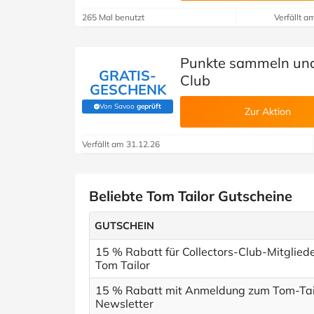
265 Mal benutzt
Verfällt a
Punkte sammeln und e
GRATIS-
Club
GESCHENK
Von Savoo
geprüft
(Von Savoo geprüft)
Zur Aktion
Verfällt am 31.12.26
Beliebte Tom Tailor Gutscheine
GUTSCHEIN
15 % Rabatt für Collectors-Club-Mitgliede
Tom Tailor
15 % Rabatt mit Anmeldung zum Tom-Tai
Newsletter