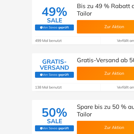
Bis zu 49 % Rabatt 
49%
Tailor
SALE
Zur Aktion
Von Savoo
geprüft
(Von Savoo geprüft)
499 Mal benutzt
Verfällt a
Gratis-Versand ab 50
GRATIS-
VERSAND
Zur Aktion
Von Savoo
geprüft
(Von Savoo geprüft)
138 Mal benutzt
Verfällt a
Spare bis zu 50 % a
50%
Tailor
SALE
Zur Aktion
Von Savoo
geprüft
(Von Savoo geprüft)