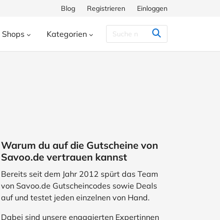
Blog
Registrieren
Einloggen
Shops
Kategorien
Congstar
Decathlon
Eis.de
eauty & Kosmetik
Besondere Anlässe
h
Hunkemöller
Intersport
enke
Bücher & Wissen
chiff
Momox
Pandora
s
Essen & Trinken
ora
SHEIN
Shop Apotheke
herungen
Freizeit & Hobby
Warum du auf die Gutscheine von
ll
TUI
WeightWatchers
Haustierbedarf
Savoo.de vertrauen kannst
ires
Sport
Studenten
Bereits seit dem Jahr 2012 spürt das Team
von Savoo.de Gutscheincodes sowie Deals
Wohnen & Garten
auf und testet jeden einzelnen von Hand.
Dabei sind unsere engagierten Expertinnen