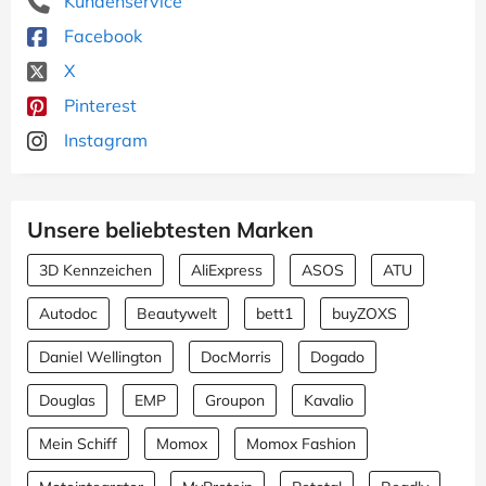
Kundenservice
Facebook
X
Pinterest
Instagram
Unsere beliebtesten Marken
3D Kennzeichen
AliExpress
ASOS
ATU
Autodoc
Beautywelt
bett1
buyZOXS
Daniel Wellington
DocMorris
Dogado
Douglas
EMP
Groupon
Kavalio
Mein Schiff
Momox
Momox Fashion