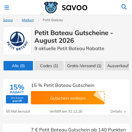
Savoo
Marken
Petit Bateau
Petit Bateau Gutscheine -
August 2026
9 aktuelle Petit Bateau Rabatte
Alle
(9)
Codes
(1)
Gratis-Versand (1)
Ausverkauf
(
15 % Petit Bateau Gutschein
15%
RABATT
Gutschein einlösen
Von Savoo
(Von Savoo geprüft)
geprüft
55 Mal benutzt
Verfällt am 31.12.26
Details
7 € Petit Bateau Gutschein ab 140 Punkten