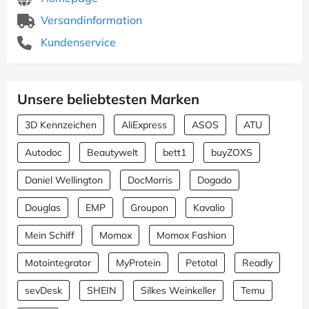
Versandinformation
Kundenservice
Unsere beliebtesten Marken
3D Kennzeichen
AliExpress
ASOS
ATU
Autodoc
Beautywelt
bett1
buyZOXS
Daniel Wellington
DocMorris
Dogado
Douglas
EMP
Groupon
Kavalio
Mein Schiff
Momox
Momox Fashion
Motointegrator
MyProtein
Petotal
Readly
sevDesk
SHEIN
Silkes Weinkeller
Temu