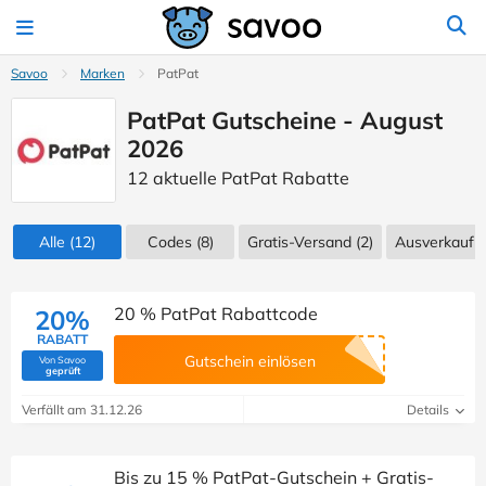
Savoo
Marken
PatPat
PatPat Gutscheine - August
2026
12 aktuelle PatPat Rabatte
Alle
(12)
Codes
(8)
Gratis-Versand (2)
Ausverkauf
(
20 % PatPat Rabattcode
20%
RABATT
Gutschein einlösen
Von Savoo
(Von Savoo geprüft)
geprüft
Verfällt am 31.12.26
Details
Bis zu 15 % PatPat-Gutschein + Gratis-