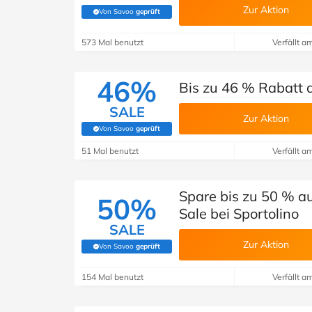
Zur Aktion
Von Savoo
geprüft
(Von Savoo geprüft)
573 Mal benutzt
Verfällt a
46%
Bis zu 46 % Rabatt a
SALE
Zur Aktion
Von Savoo
geprüft
(Von Savoo geprüft)
51 Mal benutzt
Verfällt a
Spare bis zu 50 % a
50%
Sale bei Sportolino
SALE
Zur Aktion
Von Savoo
geprüft
(Von Savoo geprüft)
154 Mal benutzt
Verfällt a