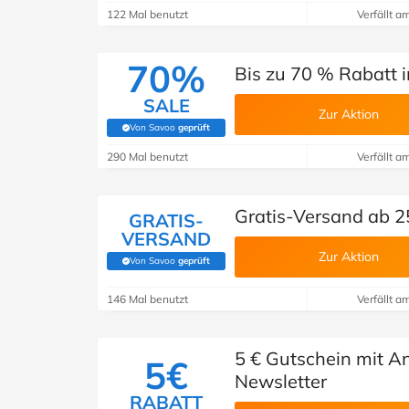
122 Mal benutzt
Verfällt a
70%
Bis zu 70 % Rabatt i
SALE
Zur Aktion
Von Savoo
geprüft
(Von Savoo geprüft)
290 Mal benutzt
Verfällt a
Gratis-Versand ab 25
GRATIS-
VERSAND
Zur Aktion
Von Savoo
geprüft
(Von Savoo geprüft)
146 Mal benutzt
Verfällt a
5 € Gutschein mit A
5€
Newsletter
RABATT