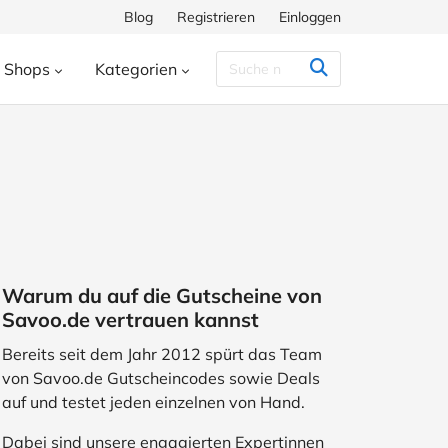
Blog
Registrieren
Einloggen
Shops
Kategorien
Congstar
Decathlon
Eis.de
eauty & Kosmetik
Besondere Anlässe
h
Hunkemöller
Intersport
enke
Bücher & Wissen
chiff
Momox
Pandora
s
Essen & Trinken
ora
SHEIN
Shop Apotheke
herungen
Freizeit & Hobby
Warum du auf die Gutscheine von
ll
TUI
WeightWatchers
Haustierbedarf
Savoo.de vertrauen kannst
ires
Sport
Studenten
Bereits seit dem Jahr 2012 spürt das Team
von Savoo.de Gutscheincodes sowie Deals
Wohnen & Garten
auf und testet jeden einzelnen von Hand.
Dabei sind unsere engagierten Expertinnen