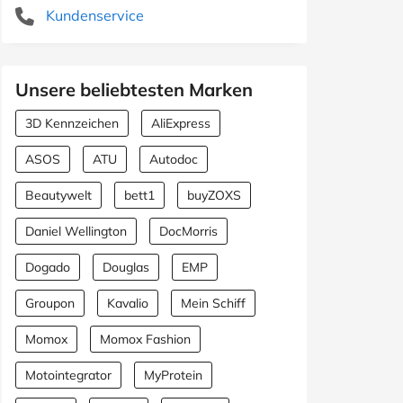
Kundenservice
Unsere beliebtesten Marken
3D Kennzeichen
AliExpress
ASOS
ATU
Autodoc
Beautywelt
bett1
buyZOXS
Daniel Wellington
DocMorris
Dogado
Douglas
EMP
Groupon
Kavalio
Mein Schiff
Momox
Momox Fashion
Motointegrator
MyProtein