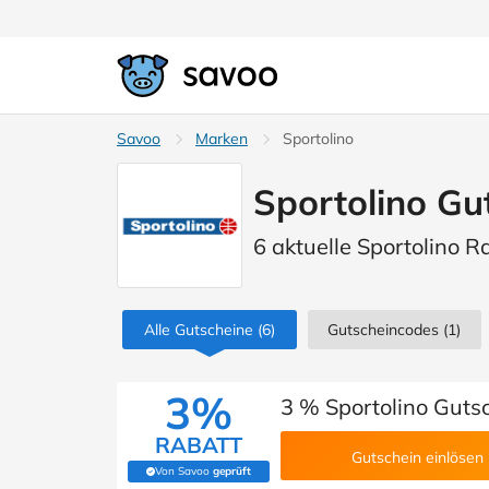
Savoo
Marken
Sportolino
Sportolino Gu
6 aktuelle Sportolino R
Alle Gutscheine
(6)
Gutscheincodes
(1)
3%
3 % Sportolino Guts
RABATT
Gutschein einlösen
Von Savoo
geprüft
(Von Savoo geprüft)