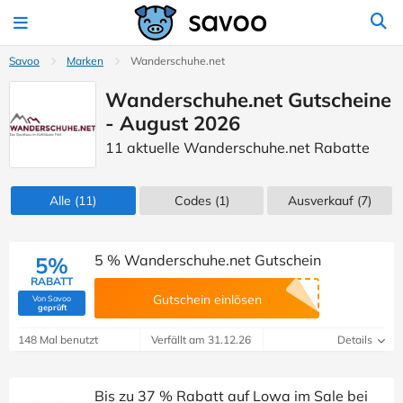
Savoo
Marken
Wanderschuhe.net
Wanderschuhe.net Gutscheine
- August 2026
11 aktuelle Wanderschuhe.net Rabatte
Alle
(11)
Codes
(1)
Ausverkauf
(7)
5 % Wanderschuhe.net Gutschein
5%
RABATT
Gutschein einlösen
Von Savoo
(Von Savoo geprüft)
geprüft
148 Mal benutzt
Verfällt am 31.12.26
Details
Bis zu 37 % Rabatt auf Lowa im Sale bei