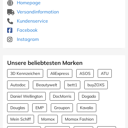
Homepage
Versandinformation
Kundenservice
Facebook
Instagram
Unsere beliebtesten Marken
3D Kennzeichen
AliExpress
ASOS
ATU
Autodoc
Beautywelt
bett1
buyZOXS
Daniel Wellington
DocMorris
Dogado
Douglas
EMP
Groupon
Kavalio
Mein Schiff
Momox
Momox Fashion