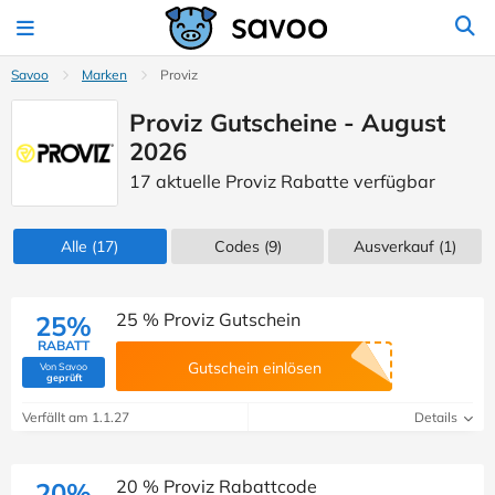
Savoo
Marken
Proviz
Proviz Gutscheine - August
2026
17 aktuelle Proviz Rabatte verfügbar
Alle
(17)
Codes
(9)
Ausverkauf
(1)
25 % Proviz Gutschein
25%
RABATT
Gutschein einlösen
Von Savoo
(Von Savoo geprüft)
geprüft
Verfällt am 1.1.27
Details
20 % Proviz Rabattcode
20%