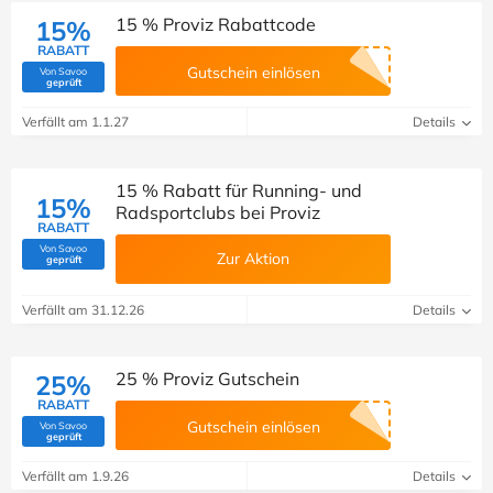
15 % Proviz Rabattcode
15%
RABATT
Gutschein einlösen
Von Savoo
(Von Savoo geprüft)
geprüft
Verfällt am 1.1.27
Details
15 % Rabatt für Running- und
15%
Radsportclubs bei Proviz
RABATT
Von Savoo
Zur Aktion
(Von Savoo geprüft)
geprüft
Verfällt am 31.12.26
Details
25 % Proviz Gutschein
25%
RABATT
Gutschein einlösen
Von Savoo
(Von Savoo geprüft)
geprüft
Verfällt am 1.9.26
Details