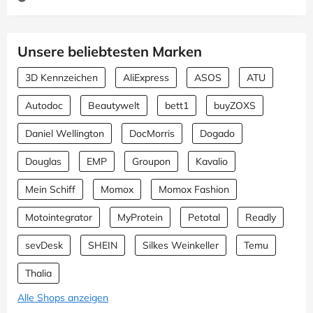
Unsere beliebtesten Marken
3D Kennzeichen
AliExpress
ASOS
ATU
Autodoc
Beautywelt
bett1
buyZOXS
Daniel Wellington
DocMorris
Dogado
Douglas
EMP
Groupon
Kavalio
Mein Schiff
Momox
Momox Fashion
Motointegrator
MyProtein
Petotal
Readly
sevDesk
SHEIN
Silkes Weinkeller
Temu
Thalia
Alle Shops anzeigen