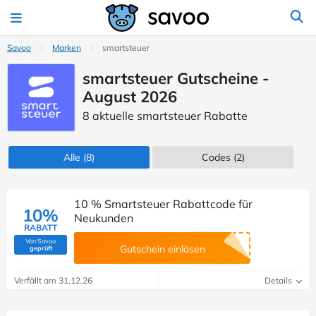
Savoo
Marken
smartsteuer
smartsteuer Gutscheine -
August 2026
8 aktuelle smartsteuer Rabatte
Alle
(8)
Codes
(2)
10 % Smartsteuer Rabattcode für
10%
Neukunden
RABATT
Von Savoo
(Von Savoo geprüft)
Gutschein einlösen
geprüft
Verfällt am 31.12.26
Details