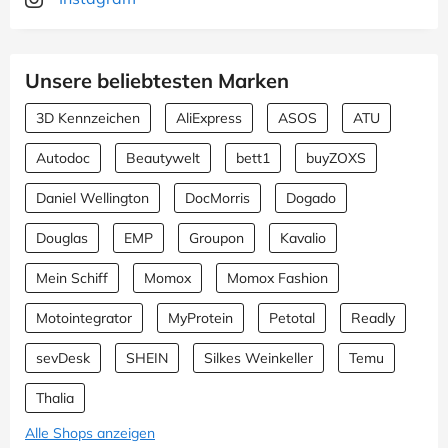
Unsere beliebtesten Marken
3D Kennzeichen
AliExpress
ASOS
ATU
Autodoc
Beautywelt
bett1
buyZOXS
Daniel Wellington
DocMorris
Dogado
Douglas
EMP
Groupon
Kavalio
Mein Schiff
Momox
Momox Fashion
Motointegrator
MyProtein
Petotal
Readly
sevDesk
SHEIN
Silkes Weinkeller
Temu
Thalia
Alle Shops anzeigen