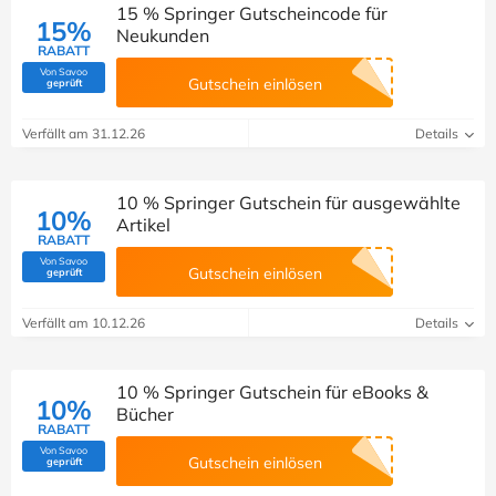
15 % Springer Gutscheincode für
15%
Neukunden
RABATT
Von Savoo
(Von Savoo geprüft)
Gutschein einlösen
geprüft
Verfällt am 31.12.26
Details
10 % Springer Gutschein für ausgewählte
10%
Artikel
RABATT
Von Savoo
(Von Savoo geprüft)
Gutschein einlösen
geprüft
Verfällt am 10.12.26
Details
10 % Springer Gutschein für eBooks &
10%
Bücher
RABATT
Von Savoo
(Von Savoo geprüft)
Gutschein einlösen
geprüft