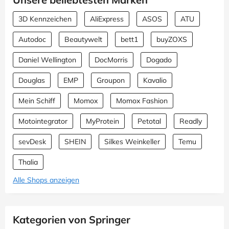
3D Kennzeichen
AliExpress
ASOS
ATU
Autodoc
Beautywelt
bett1
buyZOXS
Daniel Wellington
DocMorris
Dogado
Douglas
EMP
Groupon
Kavalio
Mein Schiff
Momox
Momox Fashion
Motointegrator
MyProtein
Petotal
Readly
sevDesk
SHEIN
Silkes Weinkeller
Temu
Thalia
Alle Shops anzeigen
Kategorien von Springer