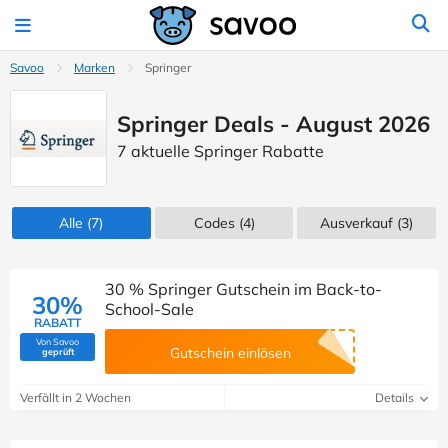
Savoo
Marken
Springer
Springer Deals - August 2026
7 aktuelle Springer Rabatte
Alle
(7)
Codes
(4)
Ausverkauf
(3)
30 % Springer Gutschein im Back-to-
30%
School-Sale
RABATT
Von Savoo
(Von Savoo geprüft)
Gutschein einlösen
geprüft
Verfällt in 2 Wochen
Details