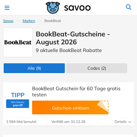
Savoo
Marken
BookBeat
BookBeat-Gutscheine -
August 2026
9 aktuelle BookBeat Rabatte
Alle
(9)
Codes
(2)
BookBeat Gutschein für 60 Tage gratis
TIPP
testen
Von Savoo
(Von Savoo geprüft)
geprüft
Gutschein einlösen
1.594 Mal benutzt
Verfällt am 31.12.26
Details