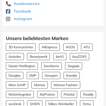
Kundenservice
Facebook
Instagram
Unsere beliebtesten Marken
3D Kennzeichen
AliExpress
ASOS
ATU
Autodoc
Beautywelt
bett1
buyZOXS
Daniel Wellington
DocMorris
Dogado
Douglas
EMP
Groupon
Kavalio
Mein Schiff
Momox
Momox Fashion
Motointegrator
MyProtein
Petotal
Readly
sevDesk
SHEIN
Silkes Weinkeller
Temu