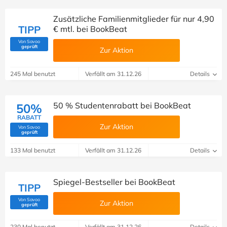
Zusätzliche Familienmitglieder für nur 4,90
TIPP
€ mtl. bei BookBeat
Von Savoo
(Von Savoo geprüft)
geprüft
Zur Aktion
245 Mal benutzt
Verfällt am 31.12.26
Details
50 % Studentenrabatt bei BookBeat
50%
RABATT
Zur Aktion
Von Savoo
(Von Savoo geprüft)
geprüft
133 Mal benutzt
Verfällt am 31.12.26
Details
Spiegel-Bestseller bei BookBeat
TIPP
Von Savoo
Zur Aktion
(Von Savoo geprüft)
geprüft
230 Mal benutzt
Verfällt am 31.12.26
Details