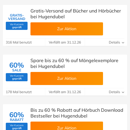
Gratis-Versand auf Bücher und Hörbücher
GRATIS-
bei Hugendubel
VERSAND
Vor Kurzem
(Von Savoo geprüft)
geprüft
Zur Aktion
316 Mal benutzt
Verfällt am 31.12.26
Details
Spare bis zu 60 % auf Mängelexemplare
60%
bei Hugendubel
SALE
Vor Kurzem
Zur Aktion
(Von Savoo geprüft)
geprüft
178 Mal benutzt
Verfällt am 31.12.26
Details
Bis zu 60 % Rabatt auf Hörbuch Download
60%
Bestseller bei Hugendubel
RABATT
Vor Kurzem
Zur Aktion
(Von Savoo geprüft)
geprüft