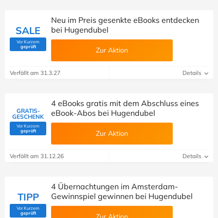
Neu im Preis gesenkte eBooks entdecken
SALE
bei Hugendubel
Vor Kurzem
(Von Savoo geprüft)
geprüft
Zur Aktion
Verfällt am 31.3.27
Details
4 eBooks gratis mit dem Abschluss eines
GRATIS-
eBook-Abos bei Hugendubel
GESCHENK
Vor Kurzem
(Von Savoo geprüft)
geprüft
Zur Aktion
Verfällt am 31.12.26
Details
4 Übernachtungen im Amsterdam-
TIPP
Gewinnspiel gewinnen bei Hugendubel
Vor Kurzem
(Von Savoo geprüft)
geprüft
Zur Aktion