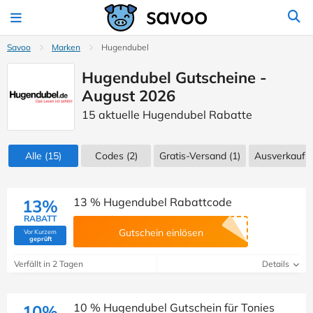
Savoo
Marken
Hugendubel
Hugendubel Gutscheine -
August 2026
15 aktuelle Hugendubel Rabatte
Alle
(15)
Codes
(2)
Gratis-Versand (1)
Ausverkauf
(
13 % Hugendubel Rabattcode
13%
RABATT
Gutschein einlösen
Vor Kurzem
(Von Savoo geprüft)
geprüft
Verfällt in 2 Tagen
Details
10 % Hugendubel Gutschein für Tonies
10%