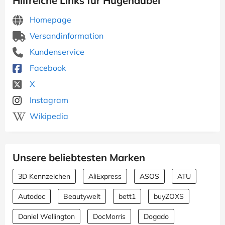
Hilfreiche Links für Hugendubel
Homepage
Versandinformation
Kundenservice
Facebook
X
Instagram
Wikipedia
Unsere beliebtesten Marken
3D Kennzeichen
AliExpress
ASOS
ATU
Autodoc
Beautywelt
bett1
buyZOXS
Daniel Wellington
DocMorris
Dogado