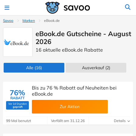
Savoo
Marken
eBook.de
eBook.de Gutscheine - August
2026
16 aktuelle eBook.de Rabatte
Alle
(16)
Ausverkauf
(2)
Bis zu 76 % Rabatt auf Neuheiten bei
76%
eBook.de
RABATT
Vor 14 Stunden
Zur Aktion
(Von Savoo geprüft)
geprüft
99 Mal benutzt
Verfällt am 31.12.26
Details