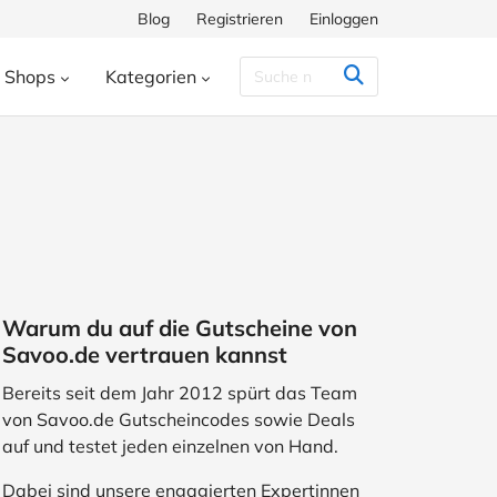
Blog
Registrieren
Einloggen
Shops
Kategorien
Congstar
Decathlon
Eis.de
eauty & Kosmetik
Besondere Anlässe
h
Hunkemöller
Intersport
enke
Bücher & Wissen
chiff
Momox
Pandora
s
Essen & Trinken
ora
SHEIN
Shop Apotheke
herungen
Freizeit & Hobby
Warum du auf die Gutscheine von
ll
TUI
WeightWatchers
Haustierbedarf
Savoo.de vertrauen kannst
ires
Sport
Studenten
Bereits seit dem Jahr 2012 spürt das Team
von Savoo.de Gutscheincodes sowie Deals
Wohnen & Garten
auf und testet jeden einzelnen von Hand.
Dabei sind unsere engagierten Expertinnen