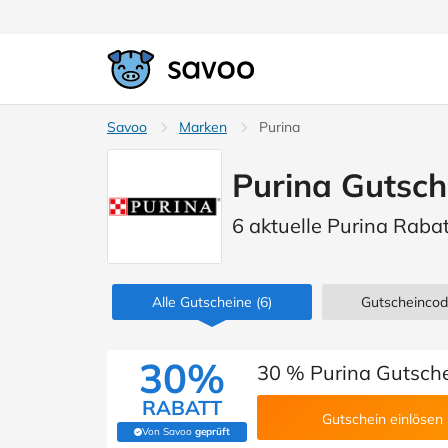
Savoo
Marken
Purina
Purina Gutsch
6 aktuelle Purina Raba
Alle Gutscheine
(6)
Gutscheinco
30%
30 % Purina Gutsche
RABATT
Gutschein einlösen
Von Savoo
geprüft
(Von Savoo geprüft)