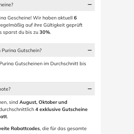
heine?
ina Gescheine! Wir haben aktuell
6
 regelmäßig auf ihre Gültigkeit geprüft
 sparst du bis zu
30%
.
 Purina Gutschein?
Purina Gutscheinen im Durchschnitt bis
bote?
en, sind
August, Oktober und
durchschnittlich
4 exklusive Gutscheine
att
.
weite Rabattcodes
, die für das gesamte