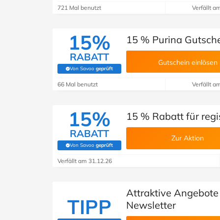
721 Mal benutzt
Verfällt a
15%
15 % Purina Gutschei
RABATT
Gutschein einlösen
Von Savoo
geprüft
(Von Savoo geprüft)
66 Mal benutzt
Verfällt a
15%
15 % Rabatt für regi
RABATT
Zur Aktion
Von Savoo
geprüft
(Von Savoo geprüft)
Verfällt am 31.12.26
Attraktive Angebot
TIPP
Newsletter