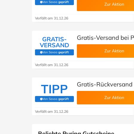
Von Savoo
geprüft
(Von Savoo geprüft)
Zur Aktion
Verfällt am 31.12.26
Gratis-Versand bei 
GRATIS-
VERSAND
Zur Aktion
Von Savoo
geprüft
(Von Savoo geprüft)
Verfällt am 31.12.26
Gratis-Rückversand 
TIPP
Zur Aktion
Von Savoo
geprüft
(Von Savoo geprüft)
Verfällt am 31.12.26
Beliebte Purina Gutscheine