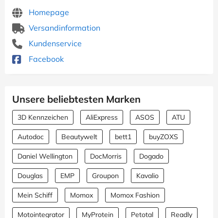
Homepage
Versandinformation
Kundenservice
Facebook
Unsere beliebtesten Marken
3D Kennzeichen
AliExpress
ASOS
ATU
Autodoc
Beautywelt
bett1
buyZOXS
Daniel Wellington
DocMorris
Dogado
Douglas
EMP
Groupon
Kavalio
Mein Schiff
Momox
Momox Fashion
Motointegrator
MyProtein
Petotal
Readly