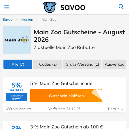
Savoo
Marken
Main Zoo
Main Zoo Gutscheine - August
2026
7 aktuelle Main Zoo Rabatte
Alle
(7)
Codes
(2)
Gratis-Versand (1)
Ausverkauf
(
5 % Main Zoo Gutscheincode
5%
RABATT
Gutschein einlösen
Von Savoo
(Von Savoo geprüft)
geprüft
639 Mal benutzt
Verfällt am 31.12.26
Details
3 % Main Zoo Gutschein ab 100 €
3%