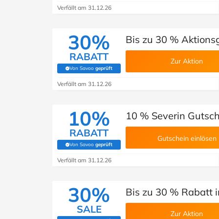
Verfällt am 31.12.26
30%
Bis zu 30 % Aktions
RABATT
Zur Aktion
Von Savoo
geprüft
(Von Savoo geprüft)
Verfällt am 31.12.26
10%
10 % Severin Gutsc
RABATT
Gutschein einlösen
Von Savoo
geprüft
(Von Savoo geprüft)
Verfällt am 31.12.26
30%
Bis zu 30 % Rabatt i
SALE
Zur Aktion