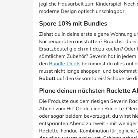
jegliche Hausarbeit zum Kinderspiel. Noch d
moderne Design optisch unschlagbar!
Spare 10% mit Bundles
Ziehst du in deine erste eigene Wohnung un
Küchengeräten ausstatten? Brauchst du ein
Ersatzbeutel gleich mit dazu kaufen? Oder l
sämtlichem Zubehör? Severin hat in jedem F
den
Bundle-Deals
bekommst du alles auf de
musst nicht lange shoppen, und bekommst 
Rabatt
auf den Gesamtpreis! Schaue sie dir 
Plane deinen nächsten Raclette A
Die Produkte aus dem riesigen Severin Rac
Abend zum Hit! Ob du einen Raclette-Ofen m
oder sogar beidem bevorzugst, du wirst hier
entspannten Abend zu zweit - mit weniger 
Raclette-Fondue-Kombination für jegliche 
das alles extrem preiswert. Schlage schnell