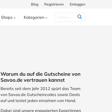
Blog
Registrieren
Einloggen
Shops
Kategorien
Congstar
Decathlon
Eis.de
eauty & Kosmetik
Besondere Anlässe
h
Hunkemöller
Intersport
enke
Bücher & Wissen
chiff
Momox
Pandora
s
Essen & Trinken
ora
SHEIN
Shop Apotheke
herungen
Freizeit & Hobby
Warum du auf die Gutscheine von
ll
TUI
WeightWatchers
Haustierbedarf
Savoo.de vertrauen kannst
ires
Sport
Studenten
Bereits seit dem Jahr 2012 spürt das Team
von Savoo.de Gutscheincodes sowie Deals
Wohnen & Garten
auf und testet jeden einzelnen von Hand.
Dabei sind unsere engagierten Expertinnen