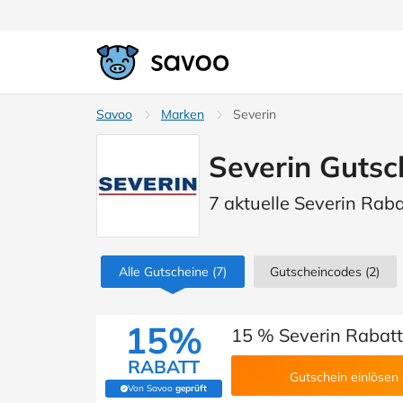
Savoo
Marken
Severin
Severin Gutsc
7 aktuelle Severin Raba
Alle Gutscheine
(7)
Gutscheincodes
(2)
15%
15 % Severin Rabat
RABATT
Gutschein einlösen
Von Savoo
geprüft
(Von Savoo geprüft)