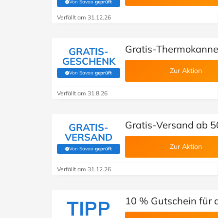
Von Savoo
geprüft
(Von Savoo geprüft)
Verfällt am 31.12.26
Gratis-Thermokanne
GRATIS-
GESCHENK
Zur Aktion
Von Savoo
geprüft
(Von Savoo geprüft)
Verfällt am 31.8.26
Gratis-Versand ab 50
GRATIS-
VERSAND
Zur Aktion
Von Savoo
geprüft
(Von Savoo geprüft)
Verfällt am 31.12.26
10 % Gutschein für
TIPP