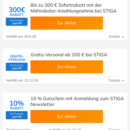
Bis zu 300 € Sofortrabatt mit der
300€
Mähroboter-Inzahlungnahme bei STIGA
RABATT
Vor Kurzem
Zur Aktion
(Von Savoo geprüft)
geprüft
Verfällt am 30.9.26
Details
Gratis-Versand ab 200 € bei STIGA
GRATIS-
VERSAND
Vor Kurzem
Zur Aktion
(Von Savoo geprüft)
geprüft
Verfällt am 31.12.26
Details
10 % Gutschein mit Anmeldung zum STIGA
10%
Newsletter
RABATT
Vor Kurzem
Zur Aktion
(Von Savoo geprüft)
geprüft
71 Mal benutzt
Verfällt am 31.12.26
Details