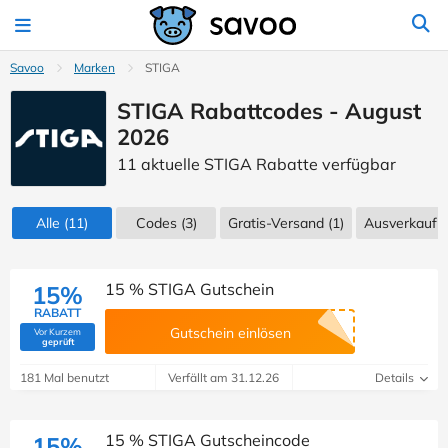
Savoo
Marken
STIGA
STIGA Rabattcodes - August
2026
11 aktuelle STIGA Rabatte verfügbar
Alle
(11)
Codes
(3)
Gratis-Versand (1)
Ausverkauf
(
15 % STIGA Gutschein
15%
RABATT
Gutschein einlösen
Vor Kurzem
(Von Savoo geprüft)
geprüft
181 Mal benutzt
Verfällt am 31.12.26
Details
15 % STIGA Gutscheincode
15%