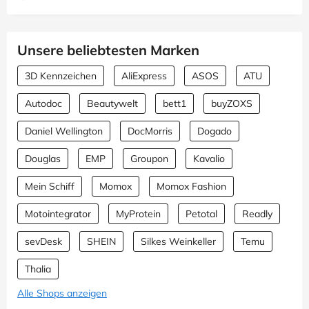
Unsere beliebtesten Marken
3D Kennzeichen
AliExpress
ASOS
ATU
Autodoc
Beautywelt
bett1
buyZOXS
Daniel Wellington
DocMorris
Dogado
Douglas
EMP
Groupon
Kavalio
Mein Schiff
Momox
Momox Fashion
Motointegrator
MyProtein
Petotal
Readly
sevDesk
SHEIN
Silkes Weinkeller
Temu
Thalia
Alle Shops anzeigen