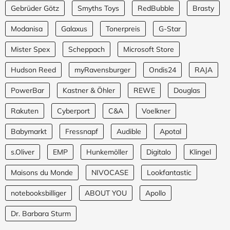
Gebrüder Götz
Smyths Toys
RedBubble
Brasty
Modanisa
Galaxus
Tonerpreis
G-Star
Mister Spex
Scheppach
Microsoft Store
Hudson Reed
myRavensburger
Ondis24
RAJA
PowerBar
Kastner & Öhler
REWE
Douglas
Rakuten
Cyberport
C&A
Voelkner
Babymarkt
Fressnapf
Audible
Apotal
s.Oliver
EMP
Hunkemöller
Digitalo
Klingel
Maisons du Monde
NIVOCASE
Lookfantastic
notebooksbilliger
ABOUT YOU
Apollo
Dr. Barbara Sturm