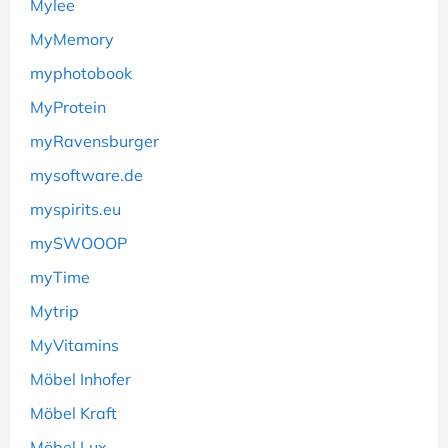
Mylee
MyMemory
myphotobook
MyProtein
myRavensburger
mysoftware.de
myspirits.eu
mySWOOOP
myTime
Mytrip
MyVitamins
Möbel Inhofer
Möbel Kraft
Möbel Lux