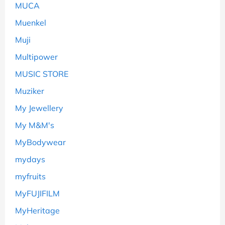
MUCA
Muenkel
Muji
Multipower
MUSIC STORE
Muziker
My Jewellery
My M&M's
MyBodywear
mydays
myfruits
MyFUJIFILM
MyHeritage