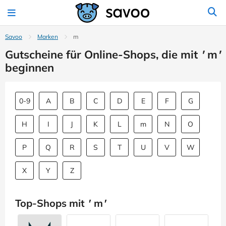
Savoo
Marken
m
Gutscheine für Online-Shops, die mit
'
m
'
beginnen
0-9
A
B
C
D
E
F
G
H
I
J
K
L
m
N
O
P
Q
R
S
T
U
V
W
X
Y
Z
Top-Shops mit
'
m
'