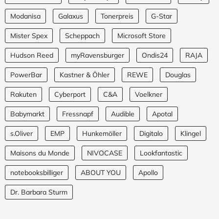
Modanisa
Galaxus
Tonerpreis
G-Star
Mister Spex
Scheppach
Microsoft Store
Hudson Reed
myRavensburger
Ondis24
RAJA
PowerBar
Kastner & Öhler
REWE
Douglas
Rakuten
Cyberport
C&A
Voelkner
Babymarkt
Fressnapf
Audible
Apotal
s.Oliver
EMP
Hunkemöller
Digitalo
Klingel
Maisons du Monde
NIVOCASE
Lookfantastic
notebooksbilliger
ABOUT YOU
Apollo
Dr. Barbara Sturm