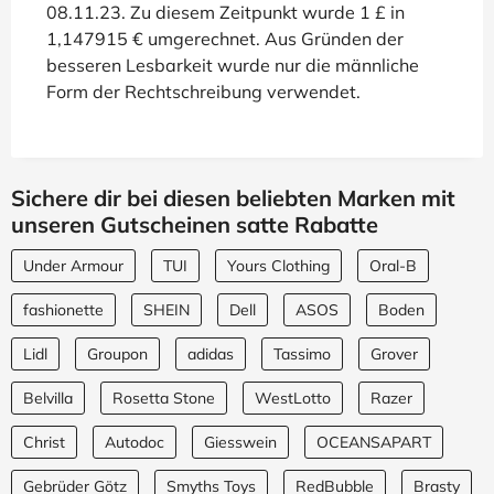
08.11.23. Zu diesem Zeitpunkt wurde 1 £ in
1,147915 € umgerechnet. Aus Gründen der
besseren Lesbarkeit wurde nur die männliche
Form der Rechtschreibung verwendet.
Sichere dir bei diesen beliebten Marken mit
unseren Gutscheinen satte Rabatte
Under Armour
TUI
Yours Clothing
Oral-B
fashionette
SHEIN
Dell
ASOS
Boden
Lidl
Groupon
adidas
Tassimo
Grover
Belvilla
Rosetta Stone
WestLotto
Razer
Christ
Autodoc
Giesswein
OCEANSAPART
Gebrüder Götz
Smyths Toys
RedBubble
Brasty