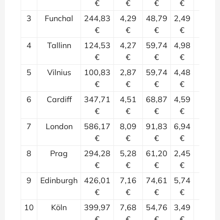
€
€
€
€
3
Funchal
244,83
4,29
48,79
2,49
0
€
€
€
€
4
Tallinn
124,53
4,27
59,74
4,98
6
€
€
€
€
5
Vilnius
100,83
2,87
59,74
4,48
5
€
€
€
€
6
Cardiff
347,71
4,51
68,87
4,59
6
€
€
€
€
7
London
586,17
8,09
91,83
6,94
9
€
€
€
€
8
Prag
294,28
5,28
61,20
2,45
3
€
€
€
€
9
Edinburgh
426,01
7,16
74,61
5,74
2
€
€
€
€
10
Köln
399,97
7,68
54,76
3,49
1
€
€
€
€