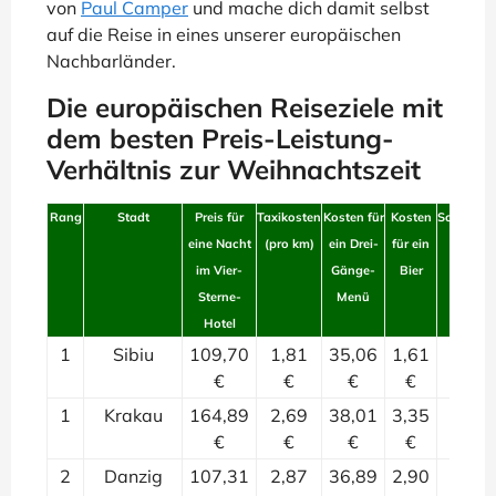
von
Paul Camper
und mache dich damit selbst
auf die Reise in eines unserer europäischen
Nachbarländer.
Die europäischen Reiseziele mit
dem besten Preis-Leistung-
Verhältnis zur Weihnachtszeit
Rang
Stadt
Preis für
Taxikosten
Kosten für
Kosten
Schneewah
eine Nacht
(pro km)
ein Drei-
für ein
im Vier-
Gänge-
Bier
Sterne-
Menü
Hotel
1
Sibiu
109,70
1,81
35,06
1,61
3
€
€
€
€
1
Krakau
164,89
2,69
38,01
3,35
3
€
€
€
€
2
Danzig
107,31
2,87
36,89
2,90
4