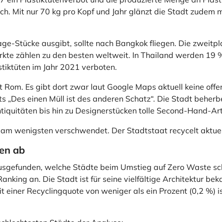
ich. Mit nur 70 kg pro Kopf und Jahr glänzt die Stadt zudem 
tage-Stücke ausgibt, sollte nach Bangkok fliegen. Die zweit
te zählen zu den besten weltweit. In Thailand werden 19 
tiktüten im Jahr 2021 verboten.
adt Rom. Es gibt dort zwar laut Google Maps aktuell keine off
rts „Des einen Müll ist des anderen Schatz“. Die Stadt beher
ntiquitäten bis hin zu Designerstücken tolle Second-Hand-Ar
h am wenigsten verschwendet. Der Stadtstaat recycelt aktue
ten ab
usgefunden, welche Städte beim Umstieg auf Zero Waste sch
king an. Die Stadt ist für seine vielfältige Architektur bek
 einer Recyclingquote von weniger als ein Prozent (0,2 %) 