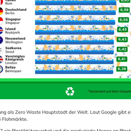
ng als Zero Waste Hauptstadt der Welt. Laut Google gibt e
 Flohmärkte.
17 ein Plastiktütenverbot und die produzierte Menge an Plas