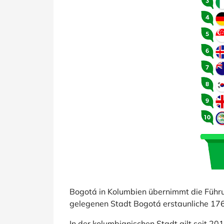
Bogotá in Kolumbien übernimmt die Führu
gelegenen Stadt Bogotá erstaunliche 176
In der kolumbianischen Stadt gilt seit 20